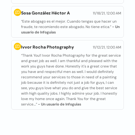
Sosa González Héctor A
11/18/21, 12:00 AM
“Este abogago es el mejor. Cuando tengas que hacer un
fraude, te recomiendo este abogado. No tiene etica.”
- Un
usuario de Infoguías
Ivvor Rocha Photography
11/12/21, 12:00 AM
“Thank You!! Ivvor Rocha Photography for the great service
and great job as well. I am thankful and pleased with the
work you guys have done. Honestly it's a great crew that
you have and respectful men as well. I would definitely
recommend your services to those in need of a painting
job because it is definitely not just a job for guys, I can
see, you guys love what you do and give the best service
with high quality jobs. I highly admire your job. I honestly
love my home once again. Thank You for the great
service....”
- Un usuario de Infoguías