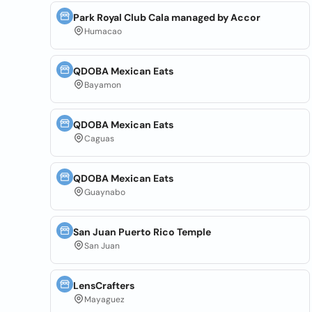
Park Royal Club Cala managed by Accor
Humacao
QDOBA Mexican Eats
Bayamon
QDOBA Mexican Eats
Caguas
QDOBA Mexican Eats
Guaynabo
San Juan Puerto Rico Temple
San Juan
LensCrafters
Mayaguez