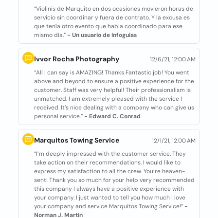
“Violinis de Marquito en dos ocasiones movieron horas de
servicio sin coordinar y fuera de contrato. Y la excusa es
que tenía otro evento que habia coordinado para ese
mismo día.”
- Un usuario de Infoguías
Ivvor Rocha Photography
12/6/21, 12:00 AM
“All I can say is AMAZING! Thanks Fantastic job! You went
above and beyond to ensure a positive experience for the
customer. Staff was very helpful! Their professionalism is
unmatched. I am extremely pleased with the service I
received. It’s nice dealing with a company who can give us
personal service.”
- Edward C. Conrad
Marquitos Towing Service
12/1/21, 12:00 AM
“I’m deeply impressed with the customer service. They
take action on their recommendations. I would like to
express my satisfaction to all the crew. You’re heaven-
sent! Thank you so much for your help very recommended
this company I always have a positive experience with
your company. I just wanted to tell you how much I love
your company and service Marquitos Towing Service!”
-
Norman J. Martin