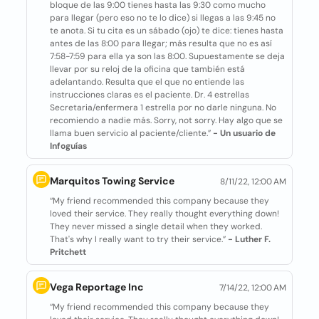
bloque de las 9:00 tienes hasta las 9:30 como mucho
para llegar (pero eso no te lo dice) si llegas a las 9:45 no
te anota. Si tu cita es un sábado (ojo) te dice: tienes hasta
antes de las 8:00 para llegar; más resulta que no es así
7:58-7:59 para ella ya son las 8:00. Supuestamente se deja
llevar por su reloj de la oficina que también está
adelantando. Resulta que el que no entiende las
instrucciones claras es el paciente. Dr. 4 estrellas
Secretaria/enfermera 1 estrella por no darle ninguna. No
recomiendo a nadie más. Sorry, not sorry. Hay algo que se
llama buen servicio al paciente/cliente.”
- Un usuario de
Infoguías
Marquitos Towing Service
8/11/22, 12:00 AM
“My friend recommended this company because they
loved their service. They really thought everything down!
They never missed a single detail when they worked.
That's why I really want to try their service.”
- Luther F.
Pritchett
Vega Reportage Inc
7/14/22, 12:00 AM
“My friend recommended this company because they