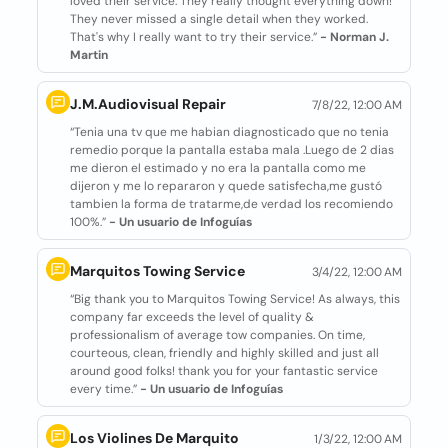
loved their service. They really thought everything down!
They never missed a single detail when they worked.
That's why I really want to try their service.”
- Norman J.
Martin
J.M.Audiovisual Repair
7/8/22, 12:00 AM
“Tenia una tv que me habian diagnosticado que no tenia
remedio porque la pantalla estaba mala .Luego de 2 dias
me dieron el estimado y no era la pantalla como me
dijeron y me lo repararon y quede satisfecha,me gustó
tambien la forma de tratarme,de verdad los recomiendo
100%.”
- Un usuario de Infoguías
Marquitos Towing Service
3/4/22, 12:00 AM
“Big thank you to Marquitos Towing Service! As always, this
company far exceeds the level of quality &
professionalism of average tow companies. On time,
courteous, clean, friendly and highly skilled and just all
around good folks! thank you for your fantastic service
every time.”
- Un usuario de Infoguías
Los Violines De Marquito
1/3/22, 12:00 AM