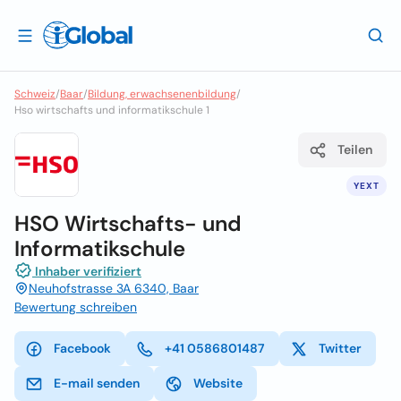
Schweiz
/
Baar
/
Bildung, erwachsenenbildung
/
Hso wirtschafts und informatikschule 1
Teilen
YEXT
HSO Wirtschafts- und
Informatikschule
Inhaber verifiziert
Neuhofstrasse 3A 6340, Baar
Bewertung schreiben
Facebook
+41 0586801487
Twitter
E-mail senden
Website