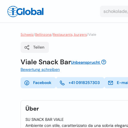
Schweiz
/
Bellinzona
/
Restaurants, burgers
/
Viale
Teilen
Viale Snack Bar
Unbeansprucht
Bewertung schreiben
Facebook
+41 0918257303
E-mai
Über
SU SNACK BAR VIALE
Ambiente con stile, caratterizzato da una sobria elegan