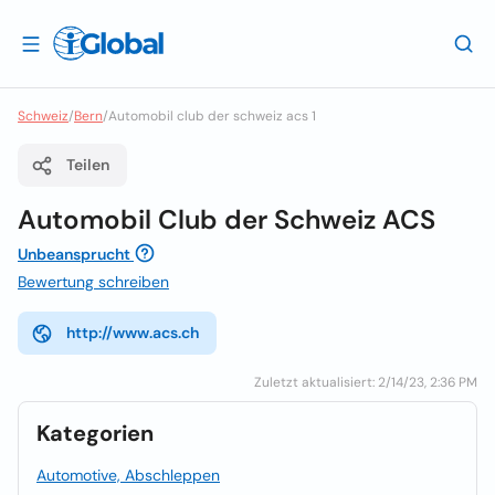
Schweiz
/
Bern
/
Automobil club der schweiz acs 1
Teilen
Automobil Club der Schweiz ACS
Unbeansprucht
Bewertung schreiben
http://www.acs.ch
Zuletzt aktualisiert: 2/14/23, 2:36 PM
Kategorien
Automotive, Abschleppen