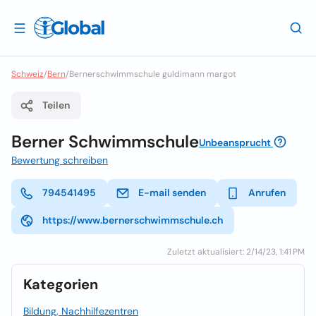
Schweiz
/
Bern
/
Bernerschwimmschule guldimann margot
Teilen
Berner Schwimmschule
Unbeansprucht
Bewertung schreiben
794541495
E-mail senden
Anrufen
https://www.bernerschwimmschule.ch
Zuletzt aktualisiert: 2/14/23, 1:41 PM
Kategorien
Bildung, Nachhilfezentren