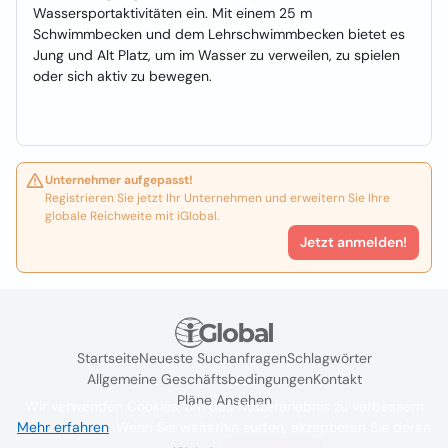
Wassersportaktivitäten ein. Mit einem 25 m
Schwimmbecken und dem Lehrschwimmbecken bietet es
Jung und Alt Platz, um im Wasser zu verweilen, zu spielen
oder sich aktiv zu bewegen.
Unternehmer aufgepasst!
Registrieren Sie jetzt Ihr Unternehmen und erweitern Sie Ihre
globale Reichweite mit iGlobal.
Jetzt anmelden!
Startseite
Neueste Suchanfragen
Schlagwörter
Allgemeine Geschäftsbedingungen
Kontakt
Pläne Ansehen
Wir verwenden Cookies, um das Nutzererlebnis zu verbessern
Mehr erfahren
. Wenn Sie weiterhin surfen, akzeptieren Sie deren