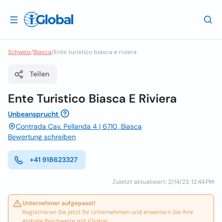
Schweiz
/
Biasca
/
Ente turistico biasca e riviera
Teilen
Ente Turistico Biasca E Riviera
Unbeansprucht
Contrada Cav. Pellanda 4 | 6710, Biasca
Bewertung schreiben
+41 918623327
Zuletzt aktualisiert: 2/14/23, 12:44 PM
Unternehmer aufgepasst!
Registrieren Sie jetzt Ihr Unternehmen und erweitern Sie Ihre
globale Reichweite mit iGlobal.