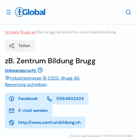
Schweiz
/
Brugg ag
/
Bwz brugg wirtschaft kv erwachsenenbildung
Teilen
zB. Zentrum Bildung Brugg
Unbeansprucht
Industriestrasse 19 5200, Brugg AG
Bewertung schreiben
Facebook
0564602424
E-mail senden
http://www.zentrumbildung.ch
Zuletzt aktualisiert: 11/27/24, 6:52 AM