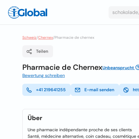
Schweiz
/
Chernex
/
Pharmacie de chernex
Teilen
Pharmacie de Chernex
Unbeansprucht
Bewertung schreiben
+41 219641255
E-mail senden
ht
Über
Une pharmacie indépendante proche de ses clients
Santé, médecine alternative, coin cadeau, cosmétique e