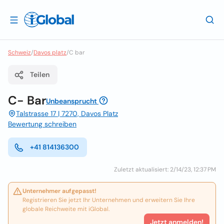
Schweiz
/
Davos platz
/
C bar
Teilen
C- Bar
Unbeansprucht
Talstrasse 17 | 7270, Davos Platz
Bewertung schreiben
+41 814136300
Zuletzt aktualisiert: 2/14/23, 12:37 PM
Unternehmer aufgepasst!
Registrieren Sie jetzt Ihr Unternehmen und erweitern Sie Ihre
globale Reichweite mit iGlobal.
Jetzt anmelden!