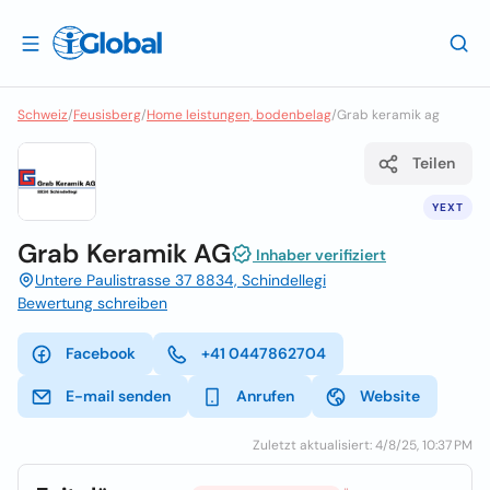
Schweiz
/
Feusisberg
/
Home leistungen, bodenbelag
/
Grab keramik ag
Teilen
YEXT
Grab Keramik AG
Inhaber verifiziert
Untere Paulistrasse 37 8834, Schindellegi
Bewertung schreiben
Facebook
+41 0447862704
E-mail senden
Anrufen
Website
Zuletzt aktualisiert: 4/8/25, 10:37 PM