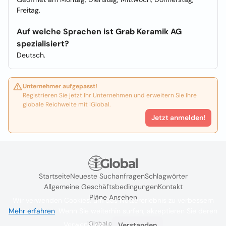
Freitag.
Auf welche Sprachen ist Grab Keramik AG
spezialisiert?
Deutsch.
Unternehmer aufgepasst!
Registrieren Sie jetzt Ihr Unternehmen und erweitern Sie Ihre
globale Reichweite mit iGlobal.
Jetzt anmelden!
Startseite
Neueste Suchanfragen
Schlagwörter
Allgemeine Geschäftsbedingungen
Kontakt
Pläne Ansehen
Wir verwenden Cookies, um das Nutzererlebnis zu verbessern
Mehr erfahren
. Wenn Sie weiterhin surfen, akzeptieren Sie deren
iGlobal.co @ 2024
Verwendung.
Verstanden