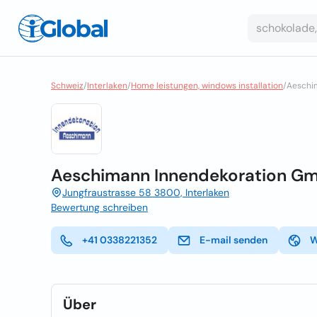
Schweiz
/
Interlaken
/
Home leistungen, windows installation
/
Aeschi
Aeschimann Innendekoration G
Jungfraustrasse 58 3800, Interlaken
Bewertung schreiben
+41 0338221352
E-mail senden
W
Über