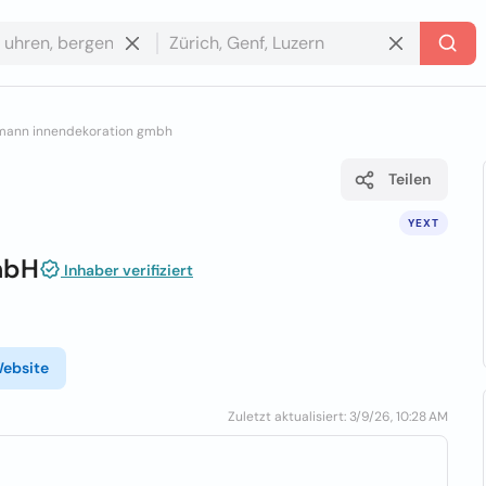
mann innendekoration gmbh
Teilen
YEXT
mbH
Inhaber verifiziert
ebsite
Zuletzt aktualisiert: 3/9/26, 10:28 AM