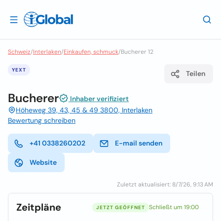
Schweiz
/
Interlaken
/
Einkaufen, schmuck
/
Bucherer 12
YEXT
Teilen
Bucherer
Inhaber verifiziert
Höheweg 39, 43, 45 & 49 3800, Interlaken
Bewertung schreiben
+41 0338260202
E-mail senden
Website
Zuletzt aktualisiert: 8/7/26, 9:13 AM
Zeitpläne
Schließt um 19:00
JETZT GEÖFFNET