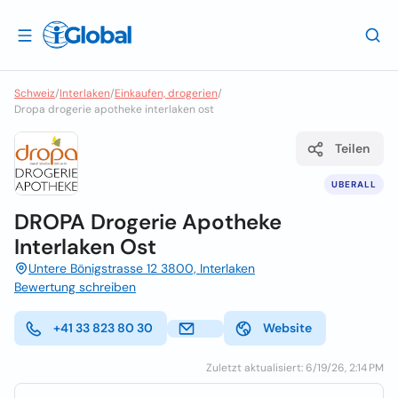
Schweiz
/
Interlaken
/
Einkaufen, drogerien
/
Dropa drogerie apotheke interlaken ost
Teilen
UBERALL
DROPA Drogerie Apotheke
Interlaken Ost
Untere Bönigstrasse 12 3800, Interlaken
Bewertung schreiben
+41 33 823 80 30
Website
Zuletzt aktualisiert: 6/19/26, 2:14 PM