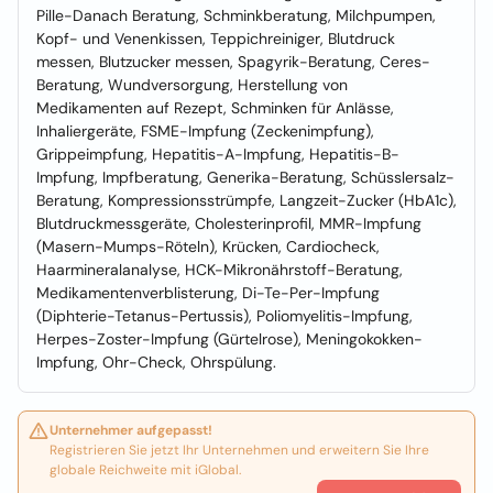
Pille-Danach Beratung, Schminkberatung, Milchpumpen,
Kopf- und Venenkissen, Teppichreiniger, Blutdruck
messen, Blutzucker messen, Spagyrik-Beratung, Ceres-
Beratung, Wundversorgung, Herstellung von
Medikamenten auf Rezept, Schminken für Anlässe,
Inhaliergeräte, FSME-Impfung (Zeckenimpfung),
Grippeimpfung, Hepatitis-A-Impfung, Hepatitis-B-
Impfung, Impfberatung, Generika-Beratung, Schüsslersalz-
Beratung, Kompressionsstrümpfe, Langzeit-Zucker (HbA1c),
Blutdruckmessgeräte, Cholesterinprofil, MMR-Impfung
(Masern-Mumps-Röteln), Krücken, Cardiocheck,
Haarmineralanalyse, HCK-Mikronährstoff-Beratung,
Medikamentenverblisterung, Di-Te-Per-Impfung
(Diphterie-Tetanus-Pertussis), Poliomyelitis-Impfung,
Herpes-Zoster-Impfung (Gürtelrose), Meningokokken-
Impfung, Ohr-Check, Ohrspülung.
Unternehmer aufgepasst!
Registrieren Sie jetzt Ihr Unternehmen und erweitern Sie Ihre
globale Reichweite mit iGlobal.