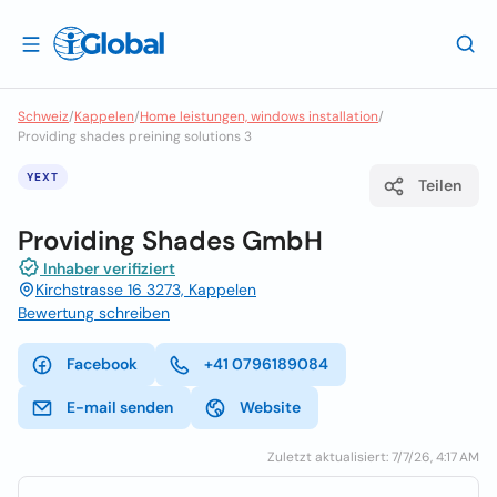
Schweiz
/
Kappelen
/
Home leistungen, windows installation
/
Providing shades preining solutions 3
YEXT
Teilen
Providing Shades GmbH
Inhaber verifiziert
Kirchstrasse 16 3273, Kappelen
Bewertung schreiben
Facebook
+41 0796189084
E-mail senden
Website
Zuletzt aktualisiert: 7/7/26, 4:17 AM