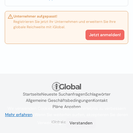
Unternehmer aufgepasst!
Registrieren Sie jetzt Ihr Unternehmen und erweitern Sie Ihre
globale Reichweite mit iGlobal.
Jetzt anmelden!
Startseite
Neueste Suchanfragen
Schlagwörter
Allgemeine Geschäftsbedingungen
Kontakt
Pläne Ansehen
Wir verwenden Cookies, um das Nutzererlebnis zu verbessern
Mehr erfahren
. Wenn Sie weiterhin surfen, akzeptieren Sie deren
iGlobal.co @ 2024
Verwendung.
Verstanden