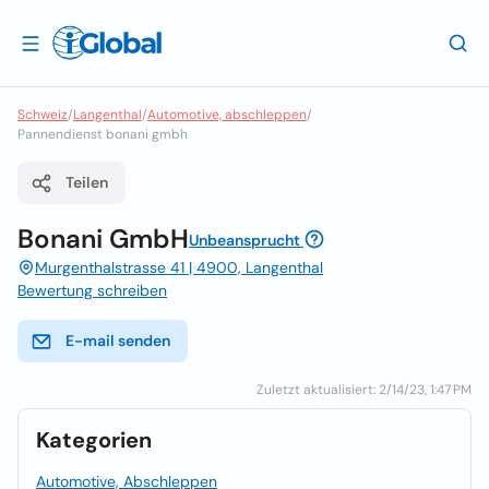
Schweiz
/
Langenthal
/
Automotive, abschleppen
/
Pannendienst bonani gmbh
Teilen
Bonani GmbH
Unbeansprucht
Murgenthalstrasse 41 | 4900, Langenthal
Bewertung schreiben
E-mail senden
Zuletzt aktualisiert: 2/14/23, 1:47 PM
Kategorien
Automotive, Abschleppen