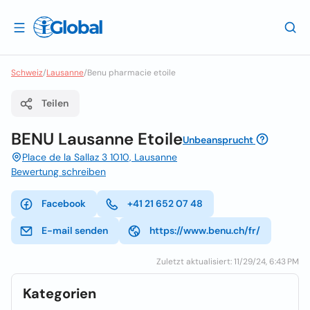
Schweiz
/
Lausanne
/
Benu pharmacie etoile
Teilen
BENU Lausanne Etoile
Unbeansprucht
Place de la Sallaz 3 1010, Lausanne
Bewertung schreiben
Facebook
+41 21 652 07 48
E-mail senden
https://www.benu.ch/fr/
Zuletzt aktualisiert: 11/29/24, 6:43 PM
Kategorien