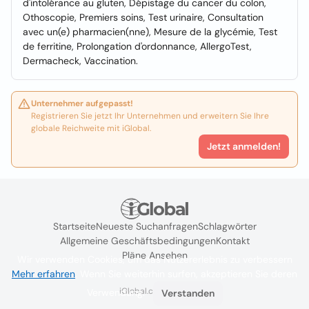
d'intolérance au gluten, Dépistage du cancer du colon,
Othoscopie, Premiers soins, Test urinaire, Consultation
avec un(e) pharmacien(nne), Mesure de la glycémie, Test
de ferritine, Prolongation d'ordonnance, AllergoTest,
Dermacheck, Vaccination.
Unternehmer aufgepasst!
Registrieren Sie jetzt Ihr Unternehmen und erweitern Sie Ihre
globale Reichweite mit iGlobal.
Jetzt anmelden!
Startseite
Neueste Suchanfragen
Schlagwörter
Allgemeine Geschäftsbedingungen
Kontakt
Pläne Ansehen
Wir verwenden Cookies, um das Nutzererlebnis zu verbessern
Mehr erfahren
. Wenn Sie weiterhin surfen, akzeptieren Sie deren
iGlobal.co @ 2024
Verwendung.
Verstanden