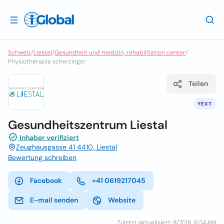
Schweiz
/
Liestal
/
Gesundheit und medizin, rehabilitation center
/
Physiotherapie scherzinger
Teilen
YEXT
Gesundheitszentrum Liestal
Inhaber verifiziert
Zeughausgasse 41 4410, Liestal
Bewertung schreiben
Facebook
+41 0619217045
E-mail senden
Website
Zuletzt aktualisiert: 8/7/26, 6:54 AM