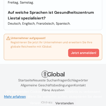
Freitag, Samstag.
Auf welche Sprachen ist Gesundheitszentrum
Liestal spezialisiert?
Deutsch, Englisch, Französisch, Spanisch.
Unternehmer aufgepasst!
Registrieren Sie jetzt Ihr Unternehmen und erweitern Sie Ihre
globale Reichweite mit iGlobal.
Jetzt anmelden!
Startseite
Neueste Suchanfragen
Schlagwörter
Allgemeine Geschäftsbedingungen
Kontakt
Pläne Ansehen
Wir verwenden Cookies, um das Nutzererlebnis zu verbessern
Mehr erfahren
. Wenn Sie weiterhin surfen, akzeptieren Sie deren
iGlobal.co @ 2024
Verwendung.
Verstanden