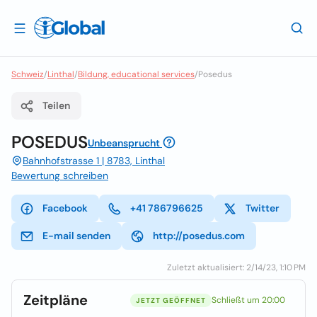
Schweiz
/
Linthal
/
Bildung, educational services
/
Posedus
Teilen
POSEDUS
Unbeansprucht
Bahnhofstrasse 1 | 8783, Linthal
Bewertung schreiben
Facebook
+41 786796625
Twitter
E-mail senden
http://posedus.com
Zuletzt aktualisiert: 2/14/23, 1:10 PM
Zeitpläne
Schließt um 20:00
JETZT GEÖFFNET