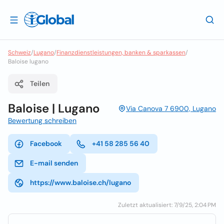
Schweiz
/
Lugano
/
Finanzdienstleistungen, banken & sparkassen
/
Baloise lugano
Teilen
Baloise | Lugano
Via Canova 7 6900, Lugano
Bewertung schreiben
Facebook
+41 58 285 56 40
E-mail senden
https://www.baloise.ch/lugano
Zuletzt aktualisiert: 7/9/25, 2:04 PM