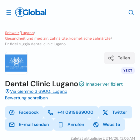
Schweiz
/
Lugano
/
Gesundheit und medizin, zahnärzte, kosmetische zahnärzte
/
Dr fidel ruggia dental clinic lugano
Teilen
YEXT
Dental Clinic Lugano
Inhaber verifiziert
Via Gemmo 3 6900, Lugano
Bewertung schreiben
Facebook
+41 0919669000
Twitter
E-mail senden
Anrufen
Website
Zuletzt aktualisiert: 7/14/26, 12:05 AM