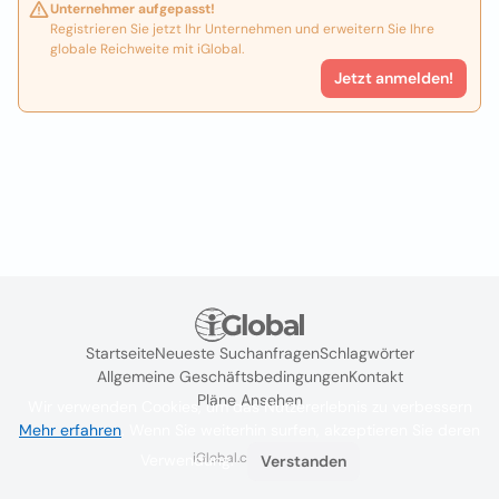
Unternehmer aufgepasst!
Registrieren Sie jetzt Ihr Unternehmen und erweitern Sie Ihre
globale Reichweite mit iGlobal.
Jetzt anmelden!
Startseite
Neueste Suchanfragen
Schlagwörter
Allgemeine Geschäftsbedingungen
Kontakt
Pläne Ansehen
Wir verwenden Cookies, um das Nutzererlebnis zu verbessern
Mehr erfahren
. Wenn Sie weiterhin surfen, akzeptieren Sie deren
iGlobal.co @ 2024
Verwendung.
Verstanden