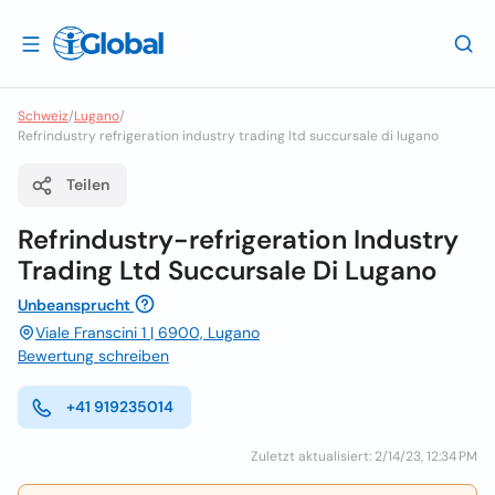
Schweiz
/
Lugano
/
Refrindustry refrigeration industry trading ltd succursale di lugano
Teilen
Refrindustry-refrigeration Industry
Trading Ltd Succursale Di Lugano
Unbeansprucht
Viale Franscini 1 | 6900, Lugano
Bewertung schreiben
+41 919235014
Zuletzt aktualisiert: 2/14/23, 12:34 PM