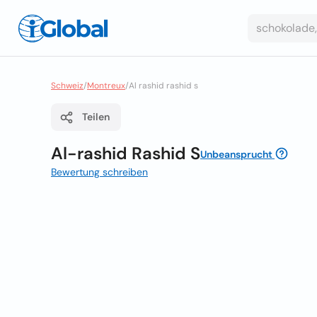
Schweiz
/
Montreux
/
Al rashid rashid s
Teilen
Al-rashid Rashid S
Unbeansprucht
Bewertung schreiben