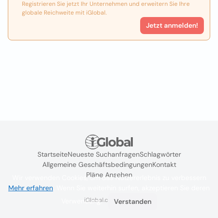
Registrieren Sie jetzt Ihr Unternehmen und erweitern Sie Ihre
globale Reichweite mit iGlobal.
Jetzt anmelden!
Startseite
Neueste Suchanfragen
Schlagwörter
Allgemeine Geschäftsbedingungen
Kontakt
Pläne Ansehen
Wir verwenden Cookies, um das Nutzererlebnis zu verbessern
Mehr erfahren
. Wenn Sie weiterhin surfen, akzeptieren Sie deren
iGlobal.co @ 2024
Verwendung.
Verstanden