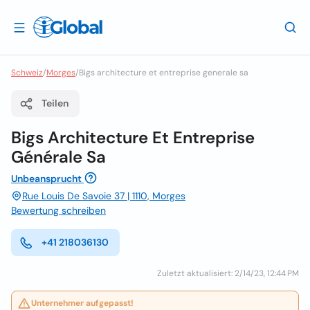
Schweiz
/
Morges
/
Bigs architecture et entreprise generale sa
Teilen
Bigs Architecture Et Entreprise
Générale Sa
Unbeansprucht
Rue Louis De Savoie 37 | 1110, Morges
Bewertung schreiben
+41 218036130
Zuletzt aktualisiert: 2/14/23, 12:44 PM
Unternehmer aufgepasst!