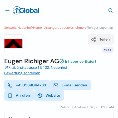
Schweiz
/
Neuenhof
/
Home leistungen, bauunternehmer
/
Richiger eugen ag
Teilen
YEXT
Eugen Richiger AG
Inhaber verifiziert
Ritzbündtstrasse 1 5432, Neuenhof
Bewertung schreiben
+41 0564064733
E-mail senden
Anrufen
Website
Zuletzt aktualisiert: 6/1/26, 12:06 AM