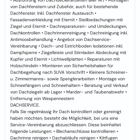
• Ausführung von Dachdeckerarbeiten aller Art • Montagen
von Dachfenstern und Zubehör, auch für bestehende
Dachfenster. Inkl. Dachfenster Austausch •
Fassadenverkleidung mit Eternit • Steilbedachungen mit
Ziegel und Eternit • Dachreparaturen- und Umdeckungen,
Dachkontrollen • Dachrinnenreinigung • Dachreinigung inkl.
Antimoosbehandlung • Angebot von Dachservice-
Vereinbarung • Dach- und Estrichboden Isolationen inkl.
Dampfsperre • Ziegelleiste und Stirnladen Abdeckung mit
Kupfer und Eternit • Lichtwellplatten • Reparaturen mit
Holzschindeln • Montieren von Sicherheitshaken für
Dachbegehung nach SUVA Vorschrift • Kleinere Schreiner-
u. Zimmermanns- sowie Spenglerarbeiten • Montage von
Schneefängern und Schneehaltern • Beratung und Verkauf
von Dachziegeln ab Lager • Marder- und Taubenabwehr •
Entfernung von Wespennestern
DACHSERVICE.
Falls Sie regelmässig Ihr Dach kontrolliert oder gereinigt
haben möchten, besteht die Möglichkeit, bei uns eine
Service-Vereinbarung abzuschliessen. Diese beinhaltet
folgende Leistungen: • Blechanschlüsse kontrollieren •
Dachrinne reinigen • Dachabläufe reinigen • Kittfugen