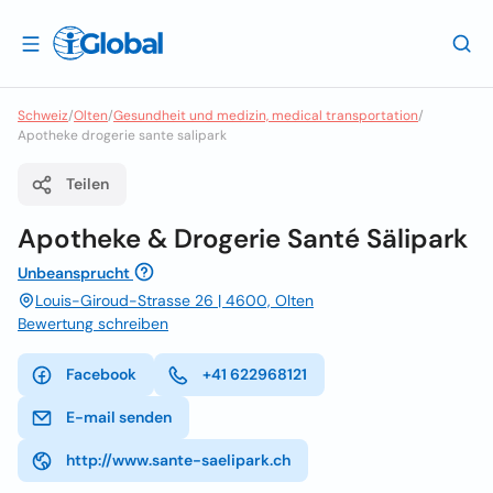
Schweiz
/
Olten
/
Gesundheit und medizin, medical transportation
/
Apotheke drogerie sante salipark
Teilen
Apotheke & Drogerie Santé Sälipark
Unbeansprucht
Louis-Giroud-Strasse 26 | 4600, Olten
Bewertung schreiben
Facebook
+41 622968121
E-mail senden
http://www.sante-saelipark.ch