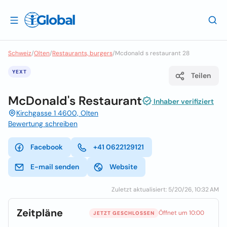
Schweiz
/
Olten
/
Restaurants, burgers
/
Mcdonald s restaurant 28
YEXT
Teilen
McDonald's Restaurant
Inhaber verifiziert
Kirchgasse 1 4600, Olten
Bewertung schreiben
Facebook
+41 0622129121
E-mail senden
Website
Zuletzt aktualisiert: 5/20/26, 10:32 AM
Zeitpläne
Öffnet um 10:00
JETZT GESCHLOSSEN