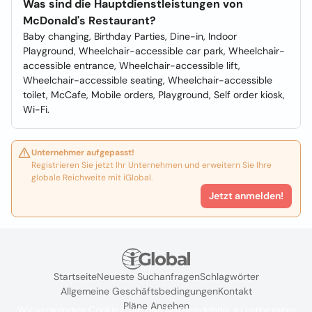
Was sind die Hauptdienstleistungen von
McDonald's Restaurant?
Baby changing, Birthday Parties, Dine-in, Indoor
Playground, Wheelchair-accessible car park, Wheelchair-
accessible entrance, Wheelchair-accessible lift,
Wheelchair-accessible seating, Wheelchair-accessible
toilet, McCafe, Mobile orders, Playground, Self order kiosk,
Wi-Fi.
Unternehmer aufgepasst!
Registrieren Sie jetzt Ihr Unternehmen und erweitern Sie Ihre
globale Reichweite mit iGlobal.
Jetzt anmelden!
Startseite
Neueste Suchanfragen
Schlagwörter
Allgemeine Geschäftsbedingungen
Kontakt
Pläne Ansehen
Wir verwenden Cookies, um das Nutzererlebnis zu verbessern