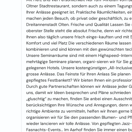
Oltner Stadtrestaurant, sondern auch zu einem Tagungs-
Ihrer Anlässe geeignet ist. Praktische Räumlichkeiten,
machen jeden Besuch, ob privat oder geschäftlich, zu ei
Dreitannenstadt Olten. Frische und Qualität Lassen Sie
oberster Stelle steht die absolut Frische, denn wir ri
Ihnen also täglich unsere frisch einge-kauften und mit 
Komfort und viel Platz Die verschiedenen Räume lassen
kombinieren und sind können mit den gewünschten tech
Unsere Seminarräume sind mit einem Highspeed-Interne
mehrtägige Seminare planen, organi-sieren wir für Sie
gelegenen Hotels. Unsere kostengünstigen „All-Inclusiv
grosse Anlässe. Das Feinste für Ihren Anlass Sie planen 
gepflegtes Festbankett? Wir bieten Ihnen ein professio
Durch gute Partnerschaften können wir Anlässe jeder G
uns, damit wir Ideen besprechen und Pläne schmieden 
„gluschtig“ zu machen, finden Sie anbei einen Ausschni
berücksichtigen Ihre Wünsche und Anregungen, denn wi
richtige Ambiente zu vermitteln, helfen wir Ihnen gern
organisieren wir für Sie den passenden Blumen- und Pf
wieder lancieren wir tolle Anlässe. Von gepflegten Jaz
Fasnachts-Events… Im Aarhof finden Sie immer einen bu