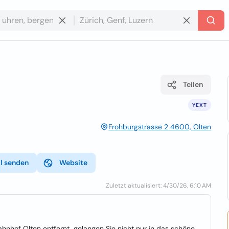
Teilen
YEXT
Frohburgstrasse 2 4600, Olten
l senden
Website
Zuletzt aktualisiert: 4/30/26, 6:10 AM
ahnhof Olten entfernt, gelangen Sie nicht nur in das schöne