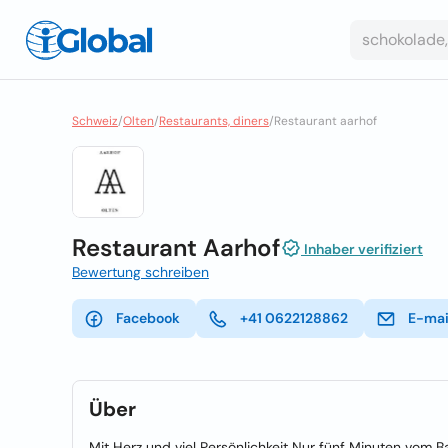
Schweiz
/
Olten
/
Restaurants, diners
/
Restaurant aarhof
Restaurant Aarhof
Inhaber verifiziert
Bewertung schreiben
Facebook
+41 0622128862
E-mai
Über
Mit Herz und viel Persönlichkeit Nur fünf Minuten vom B