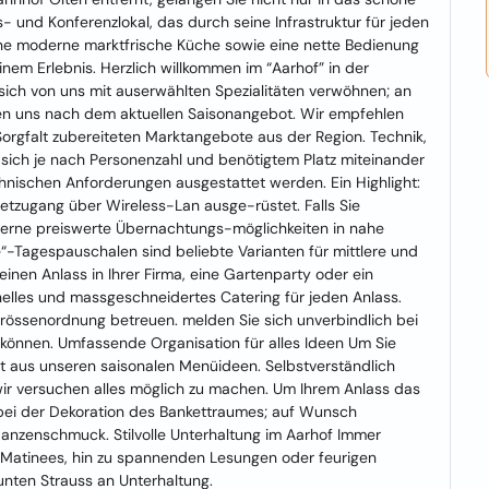
 und Konferenzlokal, das durch seine Infrastruktur für jeden
 eine moderne marktfrische Küche sowie eine nette Bedienung
nem Erlebnis. Herzlich willkommen im “Aarhof” in der
 sich von uns mit auserwählten Spezialitäten verwöhnen; an
chten uns nach dem aktuellen Saisonangebot. Wir empfehlen
Sorgfalt zubereiteten Marktangebote aus der Region. Technik,
 sich je nach Personenzahl und benötigtem Platz miteinander
nischen Anforderungen ausgestattet werden. Ein Highlight:
tzugang über Wireless-Lan ausge-rüstet. Falls Sie
 gerne preiswerte Übernachtungs-möglichkeiten in nahe
e“-Tagespauschalen sind beliebte Varianten für mittlere und
einen Anlass in Ihrer Firma, eine Gartenparty oder ein
nelles und massgeschneidertes Catering für jeden Anlass.
rössenordnung betreuen. melden Sie sich unverbindlich bei
können. Umfassende Organisation für alles Ideen Um Sie
tt aus unseren saisonalen Menüideen. Selbstverständlich
r versuchen alles möglich zu machen. Um Ihrem Anlass das
e bei der Dekoration des Bankettraumes; auf Wunsch
lanzenschmuck. Stilvolle Unterhaltung im Aarhof Immer
z-Matinees, hin zu spannenden Lesungen oder feurigen
nten Strauss an Unterhaltung.