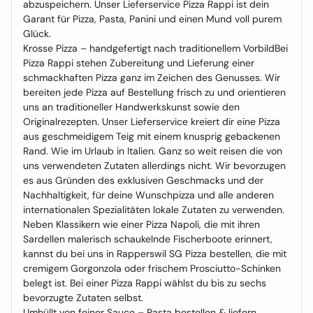
abzuspeichern. Unser Lieferservice Pizza Rappi ist dein
Garant für Pizza, Pasta, Panini und einen Mund voll purem
Glück.
Krosse Pizza – handgefertigt nach traditionellem VorbildBei
Pizza Rappi stehen Zubereitung und Lieferung einer
schmackhaften Pizza ganz im Zeichen des Genusses. Wir
bereiten jede Pizza auf Bestellung frisch zu und orientieren
uns an traditioneller Handwerkskunst sowie den
Originalrezepten. Unser Lieferservice kreiert dir eine Pizza
aus geschmeidigem Teig mit einem knusprig gebackenen
Rand. Wie im Urlaub in Italien. Ganz so weit reisen die von
uns verwendeten Zutaten allerdings nicht. Wir bevorzugen
es aus Gründen des exklusiven Geschmacks und der
Nachhaltigkeit, für deine Wunschpizza und alle anderen
internationalen Spezialitäten lokale Zutaten zu verwenden.
Neben Klassikern wie einer Pizza Napoli, die mit ihren
Sardellen malerisch schaukelnde Fischerboote erinnert,
kannst du bei uns in Rapperswil SG Pizza bestellen, die mit
cremigem Gorgonzola oder frischem Prosciutto-Schinken
belegt ist. Bei einer Pizza Rappi wählst du bis zu sechs
bevorzugte Zutaten selbst.
Umhüllt von feiner Sauce – Pasta bestellen & liefern