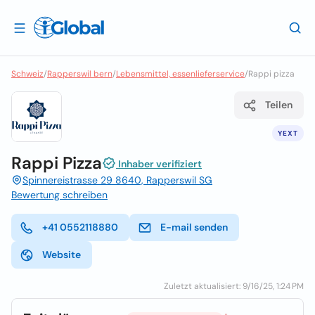
Schweiz
/
Rapperswil bern
/
Lebensmittel, essenlieferservice
/
Rappi pizza
Teilen
YEXT
Rappi Pizza
Inhaber verifiziert
Spinnereistrasse 29 8640, Rapperswil SG
Bewertung schreiben
+41 0552118880
E-mail senden
Website
Zuletzt aktualisiert: 9/16/25, 1:24 PM