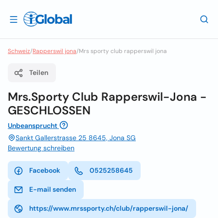
Schweiz
/
Rapperswil jona
/
Mrs sporty club rapperswil jona
Teilen
Mrs.Sporty Club Rapperswil-Jona -
GESCHLOSSEN
Unbeansprucht
Sankt Gallerstrasse 25 8645, Jona SG
Bewertung schreiben
Facebook
0525258645
E-mail senden
https://www.mrssporty.ch/club/rapperswil-jona/