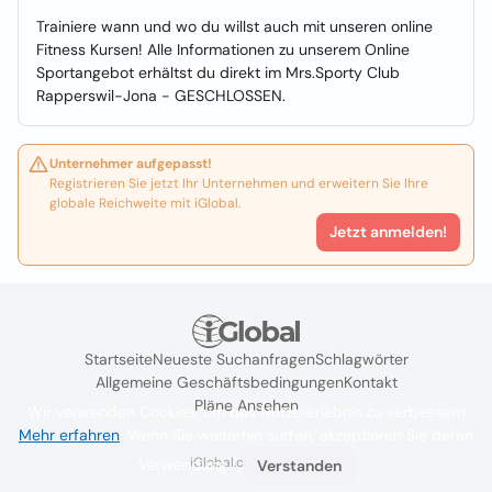
Trainiere wann und wo du willst auch mit unseren online
Fitness Kursen! Alle Informationen zu unserem Online
Sportangebot erhältst du direkt im Mrs.Sporty Club
Rapperswil-Jona - GESCHLOSSEN.
Unternehmer aufgepasst!
Registrieren Sie jetzt Ihr Unternehmen und erweitern Sie Ihre
globale Reichweite mit iGlobal.
Jetzt anmelden!
Startseite
Neueste Suchanfragen
Schlagwörter
Allgemeine Geschäftsbedingungen
Kontakt
Pläne Ansehen
Wir verwenden Cookies, um das Nutzererlebnis zu verbessern
Mehr erfahren
. Wenn Sie weiterhin surfen, akzeptieren Sie deren
iGlobal.co @ 2024
Verwendung.
Verstanden