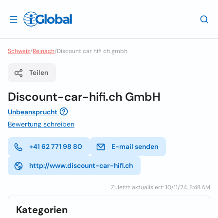
Schweiz
/
Reinach
/
Discount car hifi ch gmbh
Teilen
Discount-car-hifi.ch GmbH
Unbeansprucht
Bewertung schreiben
+41 62 771 98 80
E-mail senden
http://www.discount-car-hifi.ch
Zuletzt aktualisiert: 10/11/24, 8:48 AM
Kategorien