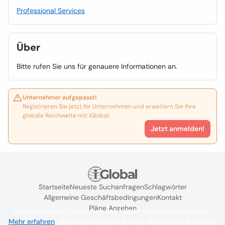
Professional Services
Über
Bitte rufen Sie uns für genauere Informationen an.
Unternehmer aufgepasst!
Registrieren Sie jetzt Ihr Unternehmen und erweitern Sie Ihre
globale Reichweite mit iGlobal.
Jetzt anmelden!
Startseite
Neueste Suchanfragen
Schlagwörter
Allgemeine Geschäftsbedingungen
Kontakt
Pläne Ansehen
Wir verwenden Cookies, um das Nutzererlebnis zu verbessern
Mehr erfahren
. Wenn Sie weiterhin surfen, akzeptieren Sie deren