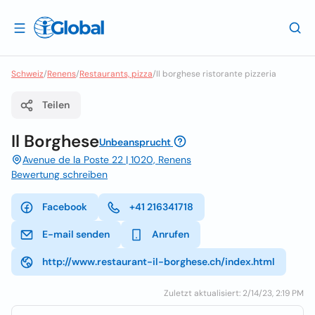
Schweiz
/
Renens
/
Restaurants, pizza
/
Il borghese ristorante pizzeria
Teilen
Il Borghese
Unbeansprucht
Avenue de la Poste 22 | 1020, Renens
Bewertung schreiben
Facebook
+41 216341718
E-mail senden
Anrufen
http://www.restaurant-il-borghese.ch/index.html
Zuletzt aktualisiert: 2/14/23, 2:19 PM