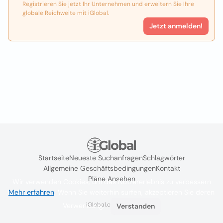
Registrieren Sie jetzt Ihr Unternehmen und erweitern Sie Ihre
globale Reichweite mit iGlobal.
Jetzt anmelden!
Startseite
Neueste Suchanfragen
Schlagwörter
Allgemeine Geschäftsbedingungen
Kontakt
Pläne Ansehen
Wir verwenden Cookies, um das Nutzererlebnis zu verbessern
Mehr erfahren
. Wenn Sie weiterhin surfen, akzeptieren Sie deren
iGlobal.co @ 2024
Verwendung.
Verstanden