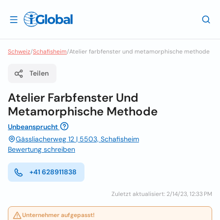
Schweiz
/
Schafisheim
/
Atelier farbfenster und metamorphische methode
Teilen
Atelier Farbfenster Und
Metamorphische Methode
Unbeansprucht
Gässliacherweg 12 | 5503, Schafisheim
Bewertung schreiben
+41 628911838
Zuletzt aktualisiert: 2/14/23, 12:33 PM
Unternehmer aufgepasst!