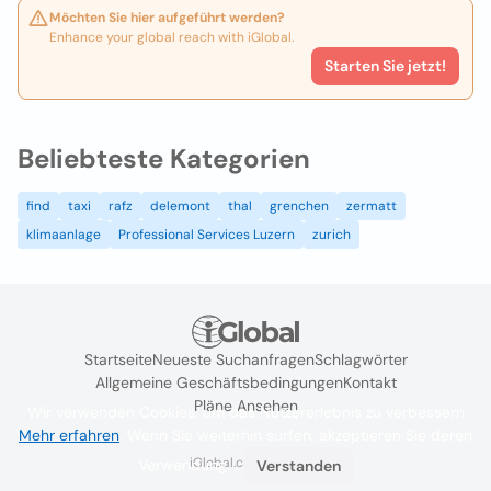
Möchten Sie hier aufgeführt werden?
Enhance your global reach with iGlobal.
Starten Sie jetzt!
Beliebteste Kategorien
find
taxi
rafz
delemont
thal
grenchen
zermatt
klimaanlage
Professional Services Luzern
zurich
Startseite
Neueste Suchanfragen
Schlagwörter
Allgemeine Geschäftsbedingungen
Kontakt
Pläne Ansehen
Wir verwenden Cookies, um das Nutzererlebnis zu verbessern
Mehr erfahren
. Wenn Sie weiterhin surfen, akzeptieren Sie deren
iGlobal.co @ 2024
Verwendung.
Verstanden