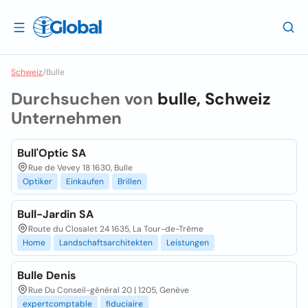
Schweiz
/
Bulle
Durchsuchen von
bulle, Schweiz
Unternehmen
Bull'Optic SA
Rue de Vevey 18 1630, Bulle
Optiker
Einkaufen
Brillen
Bull-Jardin SA
Route du Closalet 24 1635, La Tour-de-Trême
Home
Landschaftsarchitekten
Leistungen
Bulle Denis
Rue Du Conseil-général 20 | 1205, Genève
expertcomptable
fiduciaire