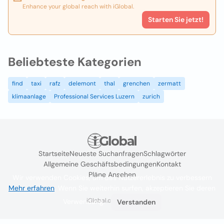
Enhance your global reach with iGlobal.
Starten Sie jetzt!
Beliebteste Kategorien
find
taxi
rafz
delemont
thal
grenchen
zermatt
klimaanlage
Professional Services Luzern
zurich
Startseite
Neueste Suchanfragen
Schlagwörter
Allgemeine Geschäftsbedingungen
Kontakt
Pläne Ansehen
Wir verwenden Cookies, um das Nutzererlebnis zu verbessern
Mehr erfahren
. Wenn Sie weiterhin surfen, akzeptieren Sie deren
iGlobal.co @ 2024
Verwendung.
Verstanden