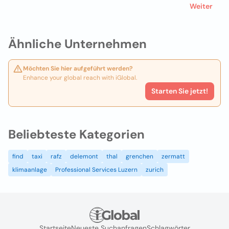
Weiter
Ähnliche Unternehmen
Möchten Sie hier aufgeführt werden?
Enhance your global reach with iGlobal.
Starten Sie jetzt!
Beliebteste Kategorien
find
taxi
rafz
delemont
thal
grenchen
zermatt
klimaanlage
Professional Services Luzern
zurich
Startseite
Neueste Suchanfragen
Schlagwörter