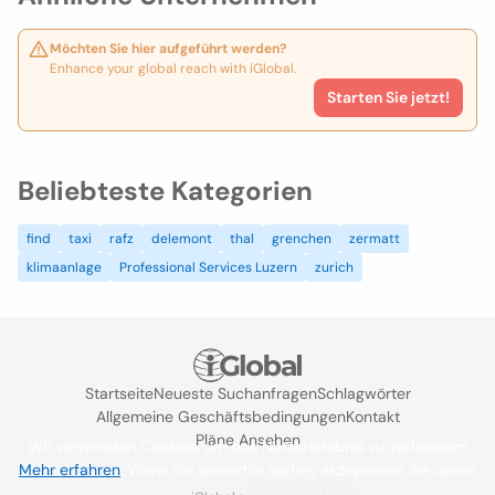
Möchten Sie hier aufgeführt werden?
Enhance your global reach with iGlobal.
Starten Sie jetzt!
Beliebteste Kategorien
find
taxi
rafz
delemont
thal
grenchen
zermatt
klimaanlage
Professional Services Luzern
zurich
Startseite
Neueste Suchanfragen
Schlagwörter
Allgemeine Geschäftsbedingungen
Kontakt
Pläne Ansehen
Wir verwenden Cookies, um das Nutzererlebnis zu verbessern
Mehr erfahren
. Wenn Sie weiterhin surfen, akzeptieren Sie deren