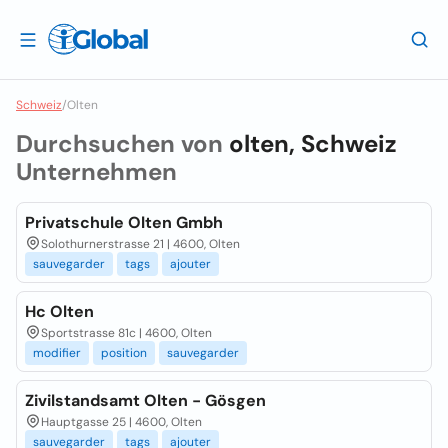
Schweiz
/
Olten
Durchsuchen von
olten, Schweiz
Unternehmen
Privatschule Olten Gmbh
Solothurnerstrasse 21 | 4600, Olten
sauvegarder
tags
ajouter
Hc Olten
Sportstrasse 81c | 4600, Olten
modifier
position
sauvegarder
Zivilstandsamt Olten - Gösgen
Hauptgasse 25 | 4600, Olten
sauvegarder
tags
ajouter