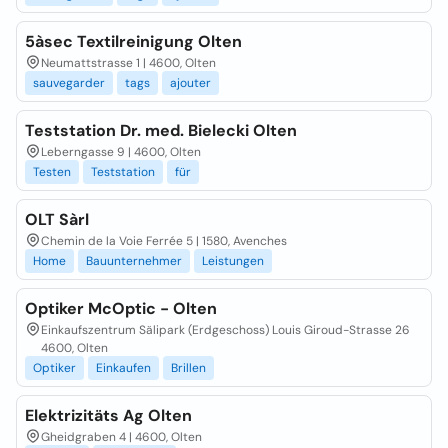
5àsec Textilreinigung Olten
Neumattstrasse 1 | 4600, Olten
sauvegarder
tags
ajouter
Teststation Dr. med. Bielecki Olten
Leberngasse 9 | 4600, Olten
Testen
Teststation
für
OLT Sàrl
Chemin de la Voie Ferrée 5 | 1580, Avenches
Home
Bauunternehmer
Leistungen
Optiker McOptic - Olten
Einkaufszentrum Sälipark (Erdgeschoss) Louis Giroud-Strasse 26
4600, Olten
Optiker
Einkaufen
Brillen
Elektrizitäts Ag Olten
Gheidgraben 4 | 4600, Olten