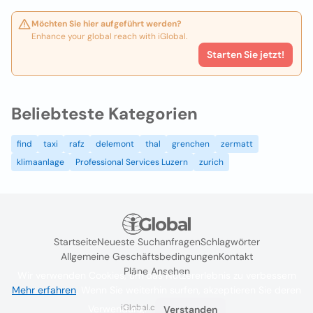
Möchten Sie hier aufgeführt werden?
Enhance your global reach with iGlobal.
Starten Sie jetzt!
Beliebteste Kategorien
find
taxi
rafz
delemont
thal
grenchen
zermatt
klimaanlage
Professional Services Luzern
zurich
Startseite
Neueste Suchanfragen
Schlagwörter
Allgemeine Geschäftsbedingungen
Kontakt
Pläne Ansehen
Wir verwenden Cookies, um das Nutzererlebnis zu verbessern
Mehr erfahren
. Wenn Sie weiterhin surfen, akzeptieren Sie deren
iGlobal.co @ 2024
Verwendung.
Verstanden