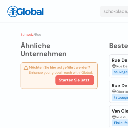
Schweiz
/
Rue
Ähnliche
Best
Unternehmen
Rue Des
Rue Des
Möchten Sie hier aufgeführt werden?
sauvega
Enhance your global reach with iGlobal.
Starten Sie jetzt!
Rue De 
Oberto
tatouag
Van Cl
Rue du
Einkaufe