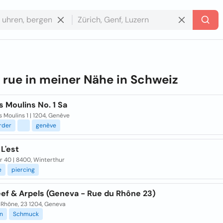
e
rue in meiner Nähe in
Schweiz
 Moulins No. 1 Sa
 Moulins 1 | 1204, Genève
rder
genève
L'est
r 40 | 8400, Winterthur
e
piercing
eef & Arpels (Geneva - Rue du Rhône 23)
 Rhône, 23 1204, Geneva
n
Schmuck