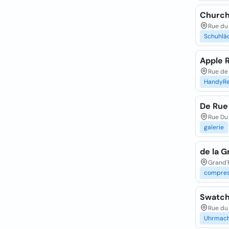
Church
Rue du
Schuhlä
Apple 
Rue de 
HandyRe
De Rue
Rue Du 
galerie
de la 
Grand'
compres
Swatch
Rue du
Uhrmac