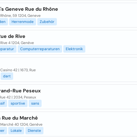
's Geneve Rue du Rhône
 Rhône, 59 1204, Geneve
den
Herrenmode
Zubehör
Rue de Rive
Rive 4 1204, Genève
paratur
Computerreparaturen
Elektronik
Casino 42 | 1673, Rue
dart
Grand-Rue Peseux
Rue 42 | 2034, Peseux
sif
sportive
sans
 Rue du Marché
 Marché 40 1204, Genève
her
Lokale
Dienste