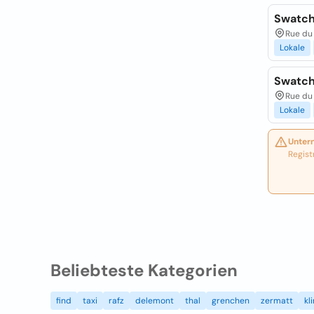
Swatch
Rue du
Lokale
Swatch
Rue du
Lokale
Unter
Regist
Beliebteste Kategorien
find
taxi
rafz
delemont
thal
grenchen
zermatt
kl