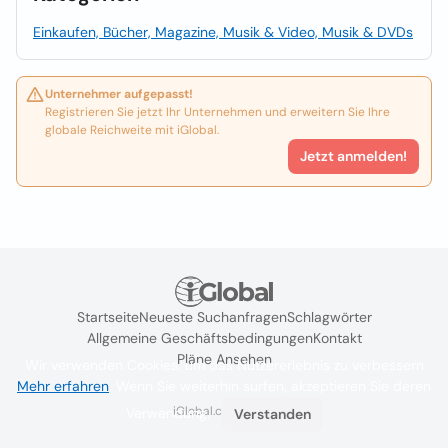
Einkaufen, Bücher, Magazine, Musik & Video, Musik & DVDs
Unternehmer aufgepasst!
Registrieren Sie jetzt Ihr Unternehmen und erweitern Sie Ihre
globale Reichweite mit iGlobal.
Jetzt anmelden!
Startseite
Neueste Suchanfragen
Schlagwörter
Allgemeine Geschäftsbedingungen
Kontakt
Pläne Ansehen
Wir verwenden Cookies, um das Nutzererlebnis zu verbessern
Mehr erfahren
. Wenn Sie weiterhin surfen, akzeptieren Sie deren
iGlobal.co @ 2024
Verwendung.
Verstanden