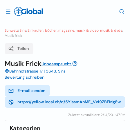
Schweiz
/
Sins
/
Einkaufen, bücher, magazine, musik & video, musik & dvds
/
Musik frick
Teilen
Musik Frick
Unbeansprucht
Bahnhofstrasse 17 | 5643, Sins
Bewertung schreiben
E-mail senden
https://yellow.local.ch/d/5YissmAnMF_VxI9ZBEMg8w
Zuletzt aktualisiert: 2/14/23, 1:47 PM
Kategorien