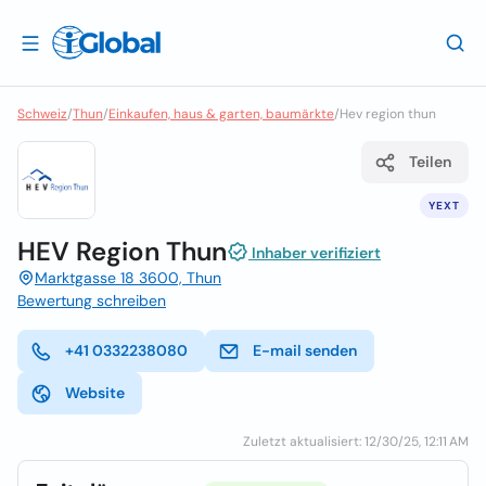
Schweiz
/
Thun
/
Einkaufen, haus & garten, baumärkte
/
Hev region thun
Teilen
YEXT
HEV Region Thun
Inhaber verifiziert
Marktgasse 18 3600, Thun
Bewertung schreiben
+41 0332238080
E-mail senden
Website
Zuletzt aktualisiert: 12/30/25, 12:11 AM