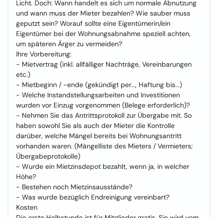
Licht. Doch: Wann handelt es sich um normale Abnutzung
und wann muss der Mieter bezahlen? Wie sauber muss
geputzt sein? Worauf sollte eine Eigentümerin/ein
Eigentümer bei der Wohnungsabnahme speziell achten,
um späteren Ärger zu vermeiden?
Ihre Vorbereitung:
- Mietvertrag (inkl. allfälliger Nachträge, Vereinbarungen
etc.)
- Mietbeginn / -ende (gekündigt per..., Haftung bis...)
- Welche Instandstellungsarbeiten und Investitionen
wurden vor Einzug vorgenommen (Belege erforderlich)?
- Nehmen Sie das Antrittsprotokoll zur Übergabe mit. So
haben sowohl Sie als auch der Mieter die Kontrolle
darüber, welche Mängel bereits bei Wohnungsantritt
vorhanden waren. (Mängelliste des Mieters / Vermieters;
Übergabeprotokolle)
- Wurde ein Mietzinsdepot bezahlt, wenn ja, in welcher
Höhe?
- Bestehen noch Mietzinsausstände?
- Was wurde bezüglich Endreinigung vereinbart?
Kosten
Die erste Halbstunde ist für Mitglieder gratis. Sie wird vom