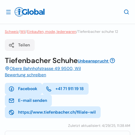
Schweiz
/
Wil
/
Einkaufen, mode, lederwaren
/
Tiefenbacher schuhe 12
Teilen
Tiefenbacher Schuhe
Unbeansprucht
Obere Bahnhofstrasse 49 9500, Wil
Bewertung schreiben
Facebook
+41 71 911 19 18
E-mail senden
https://www.tiefenbacher.ch/filiale-wil
Zuletzt aktualisiert: 4/29/25, 11:38 AM