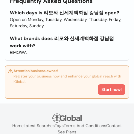
Frequently Asked Questions
Which days is 리모와 신세계백화점 강남점 open?
Open on Monday, Tuesday, Wednesday, Thursday, Friday,
Saturday, Sunday.
What brands does 리모와 신세계백화점 강남점
work with?
RIMOWA.
Attention business owner!
Register your business now and enhance your global reach with
iGlobal.
Start now!
Home
Latest Searches
Tags
Terms And Conditions
Contact
See Plans