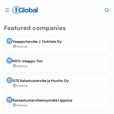
Featured companies
Vaapputarvike J. Huhtala Oy
Kokkola
MTO-Vaappu Tmi
Kokkola
GTE Kalastustarvike ja Huolto Oy
Kokkola
Ratsastustarvikemyymälä Lippizza
Kokkola