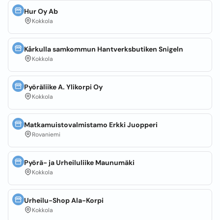
Hur Oy Ab
Kokkola
Kårkulla samkommun Hantverksbutiken Snigeln
Kokkola
Pyöräliike A. Ylikorpi Oy
Kokkola
Matkamuistovalmistamo Erkki Juopperi
Rovaniemi
Pyörä- ja Urheiluliike Maunumäki
Kokkola
Urheilu-Shop Ala-Korpi
Kokkola