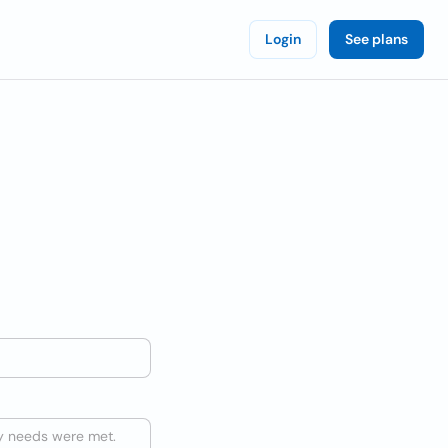
Login
See plans