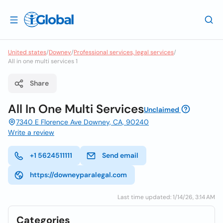
United states
/
Downey
/
Professional services, legal services
/
All in one multi services 1
Share
All In One Multi Services
Unclaimed
7340 E Florence Ave Downey, CA, 90240
Write a review
+1 5624511111
Send email
https://downeyparalegal.com
Last time updated: 1/14/26, 3:14 AM
Categories