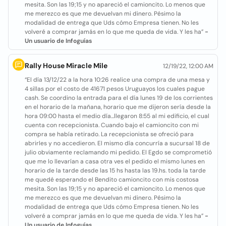
mesita. Son las 19;15 y no apareció el camioncito. Lo menos que
me merezco es que me devuelvan mi dinero. Pésimo la
modalidad de entrega que Uds cómo Empresa tienen. No les
volveré a comprar jamás en lo que me queda de vida. Y les ha”
-
Un usuario de Infoguías
Rally House Miracle Mile
12/19/22, 12:00 AM
“El día 13/12/22 a la hora 10:26 realice una compra de una mesa y
4 sillas por el costo de 41671 pesos Uruguayos los cuales pague
cash. Se coordino la entrada para el día lunes 19 de los corrientes
en el horario de la mañana, horario que me dijeron sería desde la
hora 09:00 hasta el medio día...llegaron 8:55 al mi edificio, el cual
cuenta con recepcionista. Cuando bajo el camioncito con mi
compra se había retirado. La recepcionista se ofreció para
abrirles y no accedieron. El mismo día concurría a sucursal 18 de
julio obviamente reclamando mi pedido. El Egdo se comprometió
que me lo llevarían a casa otra ves el pedido el mismo lunes en
horario de la tarde desde las 15 hs hasta las 19.hs. toda la tarde
me quedé esperando el Bendito camioncito con mis costosa
mesita. Son las 19;15 y no apareció el camioncito. Lo menos que
me merezco es que me devuelvan mi dinero. Pésimo la
modalidad de entrega que Uds cómo Empresa tienen. No les
volveré a comprar jamás en lo que me queda de vida. Y les ha”
-
Un usuario de Infoguías