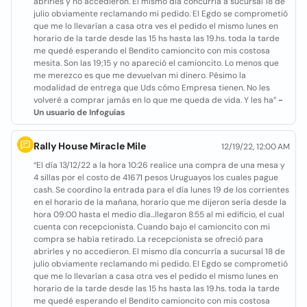
abrirles y no accedieron. El mismo día concurría a sucursal 18 de
julio obviamente reclamando mi pedido. El Egdo se comprometió
que me lo llevarían a casa otra ves el pedido el mismo lunes en
horario de la tarde desde las 15 hs hasta las 19.hs. toda la tarde
me quedé esperando el Bendito camioncito con mis costosa
mesita. Son las 19;15 y no apareció el camioncito. Lo menos que
me merezco es que me devuelvan mi dinero. Pésimo la
modalidad de entrega que Uds cómo Empresa tienen. No les
volveré a comprar jamás en lo que me queda de vida. Y les ha”
-
Un usuario de Infoguías
Rally House Miracle Mile
12/19/22, 12:00 AM
“El día 13/12/22 a la hora 10:26 realice una compra de una mesa y
4 sillas por el costo de 41671 pesos Uruguayos los cuales pague
cash. Se coordino la entrada para el día lunes 19 de los corrientes
en el horario de la mañana, horario que me dijeron sería desde la
hora 09:00 hasta el medio día...llegaron 8:55 al mi edificio, el cual
cuenta con recepcionista. Cuando bajo el camioncito con mi
compra se había retirado. La recepcionista se ofreció para
abrirles y no accedieron. El mismo día concurría a sucursal 18 de
julio obviamente reclamando mi pedido. El Egdo se comprometió
que me lo llevarían a casa otra ves el pedido el mismo lunes en
horario de la tarde desde las 15 hs hasta las 19.hs. toda la tarde
me quedé esperando el Bendito camioncito con mis costosa