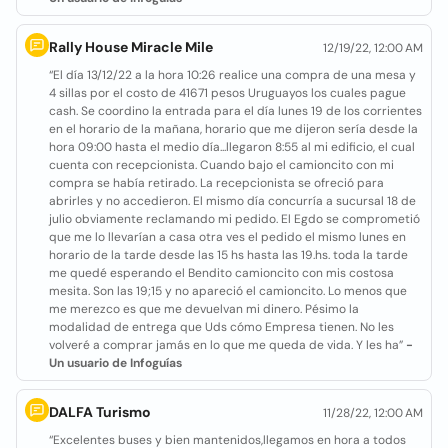
Rally House Miracle Mile
12/19/22, 12:00 AM
“El día 13/12/22 a la hora 10:26 realice una compra de una mesa y
4 sillas por el costo de 41671 pesos Uruguayos los cuales pague
cash. Se coordino la entrada para el día lunes 19 de los corrientes
en el horario de la mañana, horario que me dijeron sería desde la
hora 09:00 hasta el medio día...llegaron 8:55 al mi edificio, el cual
cuenta con recepcionista. Cuando bajo el camioncito con mi
compra se había retirado. La recepcionista se ofreció para
abrirles y no accedieron. El mismo día concurría a sucursal 18 de
julio obviamente reclamando mi pedido. El Egdo se comprometió
que me lo llevarían a casa otra ves el pedido el mismo lunes en
horario de la tarde desde las 15 hs hasta las 19.hs. toda la tarde
me quedé esperando el Bendito camioncito con mis costosa
mesita. Son las 19;15 y no apareció el camioncito. Lo menos que
me merezco es que me devuelvan mi dinero. Pésimo la
modalidad de entrega que Uds cómo Empresa tienen. No les
volveré a comprar jamás en lo que me queda de vida. Y les ha”
-
Un usuario de Infoguías
DALFA Turismo
11/28/22, 12:00 AM
“Excelentes buses y bien mantenidos,llegamos en hora a todos