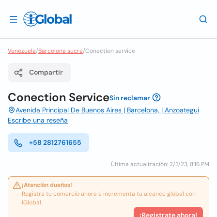
Venezuela
/
Barcelona sucre
/
Conection service
Compartir
Conection Service
Sin reclamar
Avenida Principal De Buenos Aires | Barcelona, | Anzoategui
Escribe una reseña
+58 2812761655
Última actualización: 2/3/23, 8:16 PM
¡Atención dueños!
Registra tu comercio ahora e incrementa tu alcance global con
iGlobal.
¡Registrate ahora!