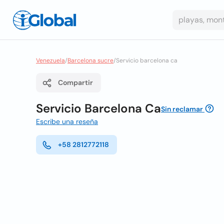
Venezuela
/
Barcelona sucre
/
Servicio barcelona ca
Compartir
Servicio Barcelona Ca
Sin reclamar
Escribe una reseña
+58 2812772118