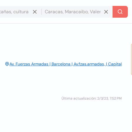
Av. Fuerzas Armadas | Barcelona | Av.fzas.armadas, | Capital
Última actualización: 2/3/23, 7:52 PM