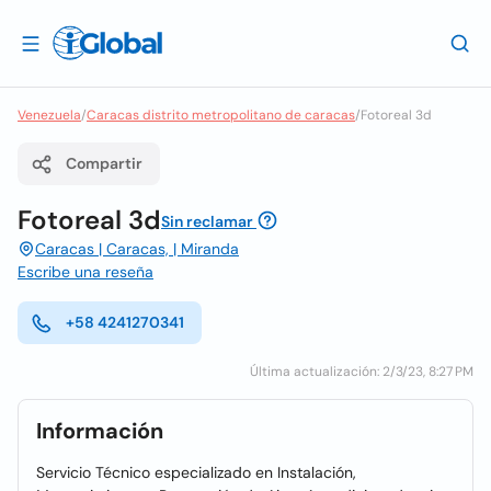
Venezuela
/
Caracas distrito metropolitano de caracas
/
Fotoreal 3d
Compartir
Fotoreal 3d
Sin reclamar
Caracas | Caracas, | Miranda
Escribe una reseña
+58 4241270341
Última actualización: 2/3/23, 8:27 PM
Información
Servicio Técnico especializado en Instalación,