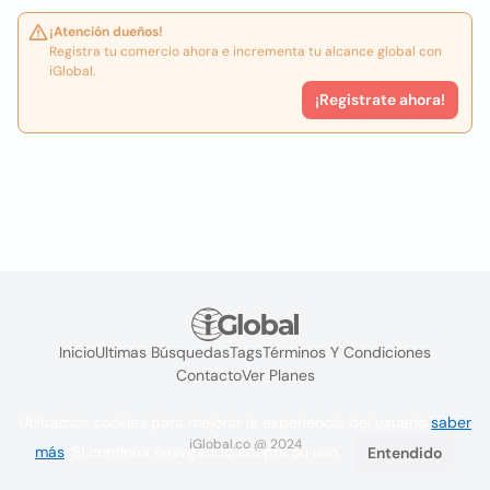
¡Atención dueños!
Registra tu comercio ahora e incrementa tu alcance global con
iGlobal.
¡Registrate ahora!
Inicio
Ultimas Búsquedas
Tags
Términos Y Condiciones
Contacto
Ver Planes
Utilizamos cookies para mejorar la experiencia del usuario
saber
iGlobal.co @ 2024
más
. Si continúa navegando acepta su uso.
Entendido